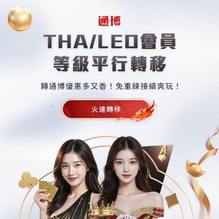
88WIN娛樂城
拉斯維加斯娛樂城幫助玩家做
出明智的選擇，是您挑選娛樂
城的首選網站
拉斯維加斯娛樂城
主要是提供體育賽事、百家樂、彩
票等多款賭博遊戲，並在臉書、IG、LINE等社群軟
體，發送廣告，吸引賭客到超商購買點數，再由集團
後台人員，把金錢轉成點數，拉斯維加斯娛樂城為一
個穩定經營的線上博弈娛樂平台，雖然會員數無法像
知名平台這麼多，但一樣提供多元的線上博弈遊戲、