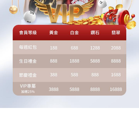
不錯的娛樂體驗和出金穩定的服務聞名。
作
發
分
admin
2025 年 3 月 15 日
88win不出金
者
佈
類
日
期:
文
上一篇文章
章
拉斯維加斯娛樂城的遊戲都能帶給您
上
一
身臨其境的遊戲體驗
導
篇
覽
文
章:
下一篇文章
bcr娛樂城涵蓋出金速度、客服態度
下
一
和優惠活動等關鍵因素
篇
文