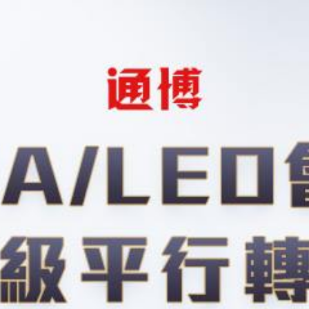
供眾多流行的拉斯維加斯一樣遊戲，真人娛樂、體育博彩、電子遊戲、彩票、賓果
一場場別開生面的遊戲盛宴
富多樣的遊戲，包括體育賽事、真人視訊、電子遊戲、3A彩票遊
論您喜好何種類型，都能在這裡找到心儀的選擇，為玩家提供最