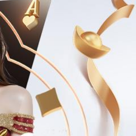
88win娛樂城ptt
88win娛樂城出金
好玩的休閒娛樂，在線讓您如身處拉斯維加斯賭城。