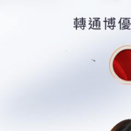
作
admin
安全的遊戲環境，
者
發
2025 年 4 月 15 日
時，都可以隨時聯
佈
分
88win娛樂城
有安全、公平、透
日
類
期:
文
上一篇文章
章
BCR娛樂城官方網站是安全
上
一
導
篇
覽
文
下一篇文章
章: