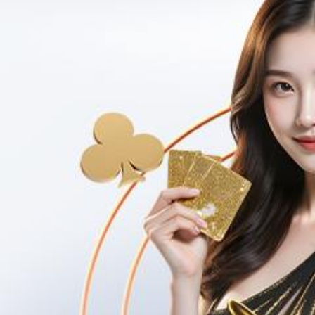
BCR娛樂城官方網站讓玩家
下
一
篇
文
章:
88WIN娛樂城
我們的
88Win
娛樂城的休閒玩法，百種主題拉