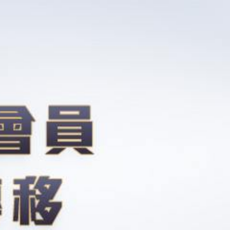
遊戲、老虎機等遊戲。
搜尋
搜
尋
戲