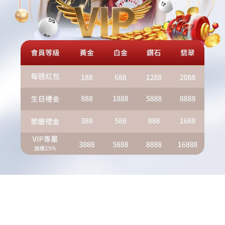
智的投注決策。
作
發
分
admin
2025 年 7 月 2 日
88win不出金
者
佈
類
日
期:
文
上一篇文章
章
拉斯維加斯娛樂城帶給玩家更好更新
上
一
的在線遊戲享受
導
篇
覽
文
章:
下一篇文章
bcr娛樂城讓您盡情享受娛樂城的刺
下
一
激快感
篇
文