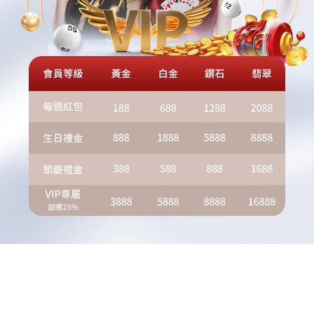
與每位玩家的關係，因為在88win娛樂城ptt，你就是
我們最重視的家人。
作
發
分
admin
2026 年 5 月 8 日
88win娛樂城ptt
者
佈
類
日
期:
文
上一篇文章
章
超高自由度！88win娛樂城讓你隨心
上
一
所欲定制個人化遊戲大廳
導
篇
覽
文
章:
下一篇文章
業界最高返水比，88win娛樂回饋玩
下
一
家絕不手軟
篇