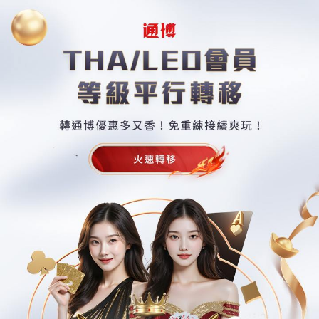
88WIN娛樂城
拉斯維加斯娛樂城享有了最佳
水位與最優服務,讓您享受到高
水位投注
拉斯維加斯娛樂城
是信譽極佳的平台，讓您安心投入
遊戲，盡情享受娛樂時光，安心到帳沒問題，存提款
金額最低1000起，配合多間銀行轉帳與超商儲值。將
人生最高層次的解釋心靈富有、身體就自由或心靈富
有、財富就自由的概念，賦予品牌生命，傳達生命就
是一場豐富的旅程拉斯維加斯娛樂城將遊戲打造成一