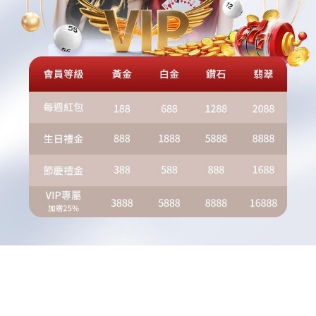
場精彩的旅遊，每個遊戲項目如同一個嶄新的目的
地，讓玩家在娛樂中體驗多元旅行的快樂。
作
發
分
admin
2025 年 8 月 15 日
88win不出金
者
佈
類
日
期:
文
上一篇文章
章
拉斯維加斯娛樂城為玩家量身打造專
上
一
屬娛樂藍圖
導
篇
覽
文
章:
下一篇文章
bcr娛樂城絕對都能讓你享受愉悅緊
下
一
張刺激的快感
篇