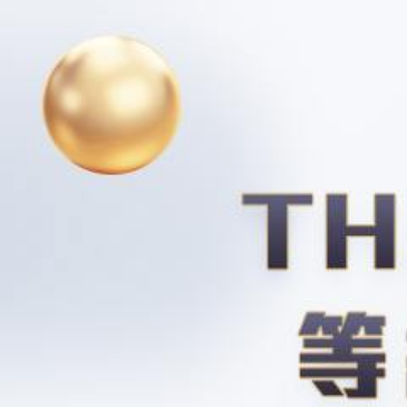
88WIN娛樂城
88WIN是全球知名的線上娛樂城，誠信經營，全年無休，提
bcr娛樂城絕對都
快感