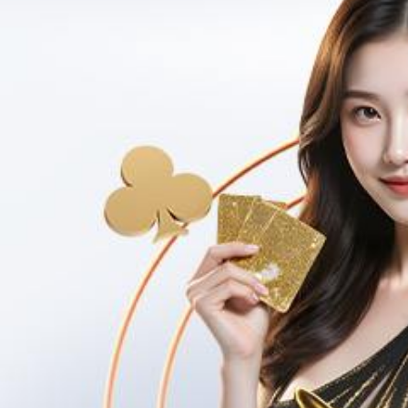
bcr娛樂城讓玩家安心享受
下
一
篇
文
章:
88WIN娛樂城
我們的
88Win
娛樂城的休閒玩法，百種主題拉