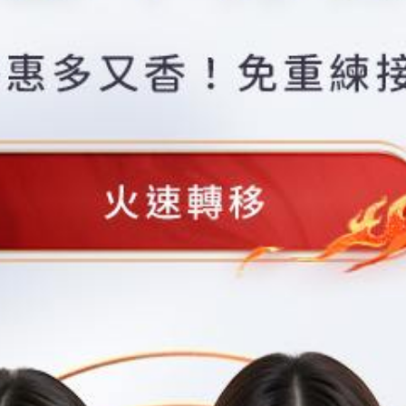
客戶提供豐富精彩的博彩活動，與所有熱愛遊戲的玩家一起分享
具、禮包福利，憑藉先進的科技、敢於創新的精神以及優秀團隊
信任與支持，公司擁有龐大的員工團隊，bcr娛樂城能够為產品
，多年的市場運營經驗，依靠獨特遊戲效果，超强真實刺激體驗
和强大穩定的遊戲環境。
水位與最優服務,讓您享受到高水位