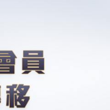
遊戲、老虎機等遊戲。
搜尋
搜
尋