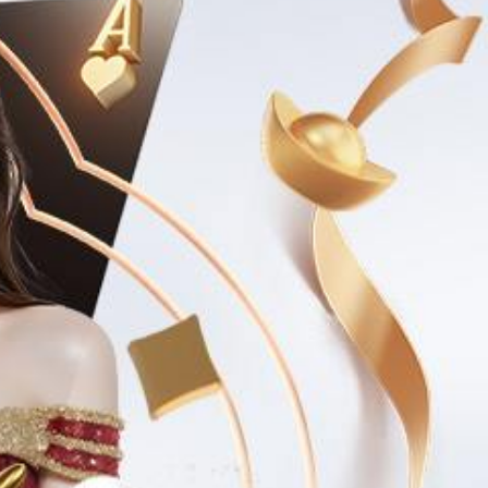
88win娛樂城ptt
88win娛樂城出金
好玩的休閒娛樂，在線讓您如身處拉斯維加斯賭城。