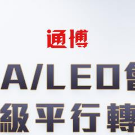
供眾多流行的拉斯維加斯一樣遊戲，真人娛樂、體育博彩、電子遊戲、彩票、賓果
能讓你享受愉悅緊張刺激的