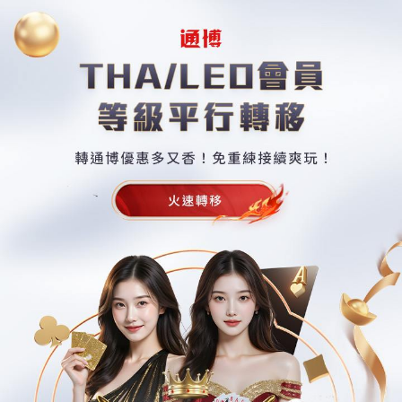
88WIN娛樂城
bcr娛樂城與專業荷官互動，
增添遊戲趣味
bcr娛樂城
人性化精緻的界面、多種類型的遊戲，以及
眾多娛樂城優惠，提供多組群與會員交流遊戲，bcr娛
樂城擁有多種遊戲如真人娛樂，電子遊戲，體育投
注，彩票遊戲，棋牌對戰，玩家可以遊玩高達1000種
以上的遊戲種類，滿足每一位喜愛遊玩娛樂城用戶的
需求。我們的平台將為您提供最豐富的運彩資訊選
擇、最令人興奮的賽事體驗，以及最具競爭力的賠