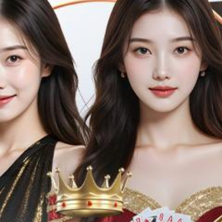
投注介面，享受最公正的娛樂
霸機等你來贏！還有最夯的刮刮樂、夜市麻將賓果，你想的到的通通都有！最