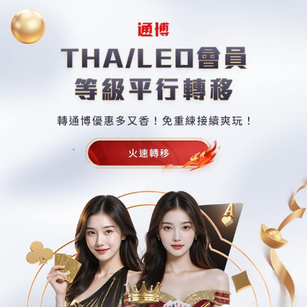
88WIN娛樂城
88win娛樂讓您在一個平台上
盡情體驗多種遊戲樂趣
88win娛樂
提供多款熱門的線上電子遊戲，多元豐富
的遊戲內容，讓您消磨美好時光。多元的電子遊戲，
真實、精緻遊戲畫面，在台灣的表現引起了廣泛的關
注與討論。立即加入88win娛樂，體驗最受歡迎的線
上娛樂、老虎機游戲及各類賭場遊戲。每日返水業界
最高0.8%，為業界公認最佳的線上娛樂城,廣受各地
玩家好評，新玩家註冊就送娛樂城體驗金，好評不