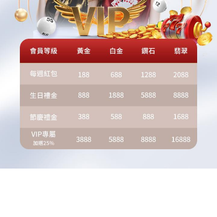
斷、快速出金、每日優惠好禮領不完
作
發
分
admin
2026 年 2 月 5 日
88win娛樂
者
佈
類
日
期:
文
上一篇文章
章
88win娛樂城提供更優質的服務和更
上
一
精彩的遊戲體驗
導
篇
覽
文
章:
下一篇文章
88win娛樂城ptt能滿足您的需求，
下
一
讓您隨時隨地盡享樂趣
篇
文