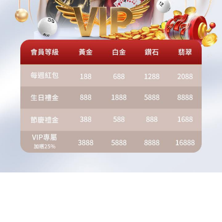
作
發
分
admin
2026 年 2 月 12 日
88win娛樂
者
佈
類
日
期:
文
上一篇文章
章
88win娛樂城ptt能滿足您的需求，
上
一
讓您隨時隨地盡享樂趣
導
篇
覽
文
章:
下一篇文章
88win娛樂城ptt從活動策劃到現場
下
一
體驗，每一個環節都力求完美
篇
文
章: